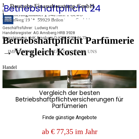
Betriebshaftpflicht 24
Betriebshaftpflicht 
Direkt zum Seiteninhalt
Menü
Deutsche Finanzberatung GmbH
überspringen
Versicherungsmakler
§ 34d Abs. 1 GewO
24
Deutsche Finanzberatung GmbH
Tulpenweg 19 *
59929 Brilon
Geschäftsführer: Ludwig Kraft
Handelsregister: AG Arnsberg HRB 3928
Betriebshaftpflicht Parfümerie
Registrierung: IHK Arnsberg D-K3IC-S9NHN-72
→ Vergleich Kosten
IMPRESSUM
*
KONTAKT *
ÜBER UNS
Handel
Vergleich der besten
Betriebshaftpflichtversicherungen für
Parfümerien
Finde günstige Angebote
ab € 77,35 im Jahr