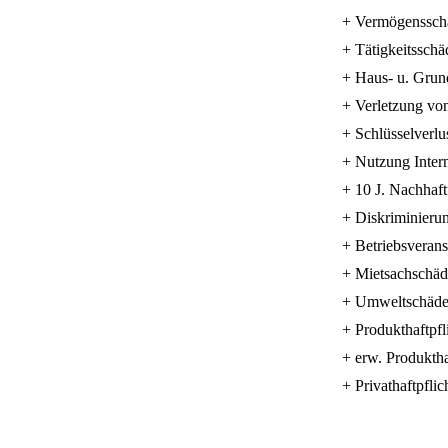
+ Vermögensschä
+ Tätigkeitsschä
+ Haus- u. Grund
+ Verletzung vo
+ Schlüsselverlu
+ Nutzung Intern
+ 10 J. Nachhaf
+ Diskriminierun
+ Betriebsverans
+ Mietsachschäd
+ Umweltschäde
+ Produkthaftpfl
+ erw. Produkth
+ Privathaftpflic