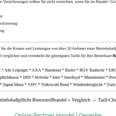
n Versicherungen sollten Sie nicht verzichten, wenn Sie im Handel / Gew
ht
ersicherung
ung
 Sie die Kosten und Leistungen von über 20 Anbieter einer Betriebshaftp
 verglichen und vermitteln die günstigsten Tarife für Ihre Betriebsart
B
z * Alte Leipziger * AXA * Barmenia * Basler * BGV Badische * ER
pflichtkasse * HDI * Helvetia * Inter * Interlloyd * Mannheimer * Pro
* Signal Iduna * VHV * Volkswohl Bund * Württembergische * Zurich
triebshaftpflicht Brennstoffhandel » Vergleich → Tarif-Ch
Online-Rechner Handel | Gewerbe