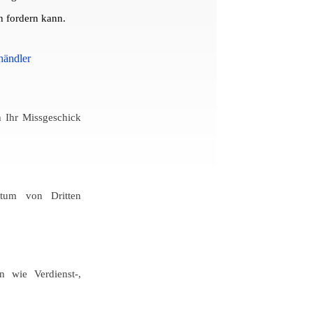
n fordern kann.
händler
 Ihr Missgeschick
ntum von Dritten
n wie Verdienst-,