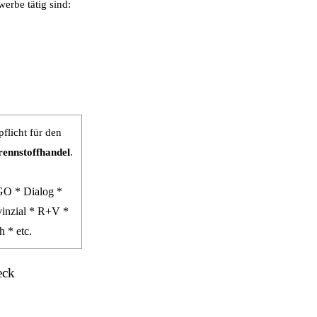
erbe tätig sind:
flicht für den
rennstoffhandel
.
GO * Dialog *
vinzial * R+V *
 * etc.
eck