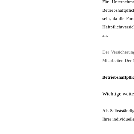
Für Unterneh
Betriebshaftpfli
sein, da die For
Haftpflichtversi
an.
Der Versicherun
Mitarbeiter.
Der 
Betriebshaftpfl
Wichtige weite
Als Selbstständ
Ihrer individuel