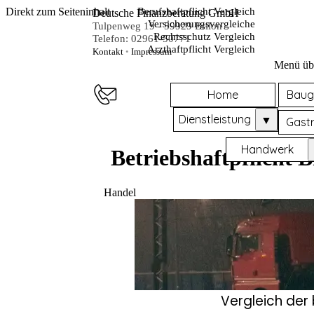
Direkt zum Seiteninhalt
Berufshaftpflicht Vergleich
Deutsche Finanzberatung GmbH
Versicherungsvergleiche
Tulpenweg 19 - 59929 Brilon
Rechtsschutz Vergleich
Telefon: 02961-50771
Arzthaftpflicht Vergleich
Kontakt
•
Impressum
Menü üb
Home
Baug
Dienstleistung
▼
Gast
Handwerk
Betriebshaftpflicht 
Handel
Vergleich der