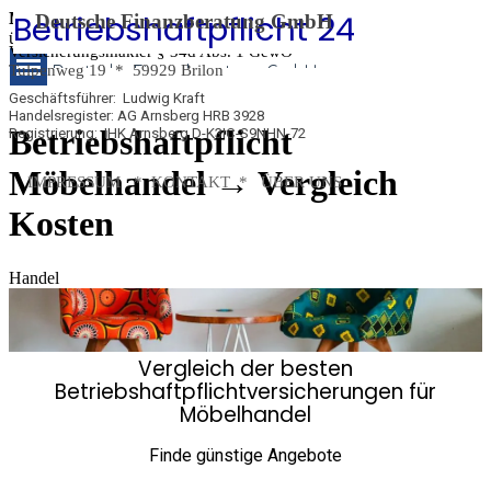
Betriebshaftpflicht 24
Betriebshaftpflicht 
Direkt zum Seiteninhalt
Menü
Deutsche Finanzberatung GmbH
überspringen
Versicherungsmakler
§ 34d Abs. 1 GewO
24
Deutsche Finanzberatung GmbH
Tulpenweg 19 *
59929 Brilon
Geschäftsführer: Ludwig Kraft
Handelsregister: AG Arnsberg HRB 3928
Betriebshaftpflicht
Registrierung: IHK Arnsberg D-K3IC-S9NHN-72
Möbelhandel → Vergleich
IMPRESSUM
*
KONTAKT *
ÜBER UNS
Kosten
Handel
Vergleich der besten
Betriebshaftpflichtversicherungen für
Möbelhandel
Finde günstige Angebote