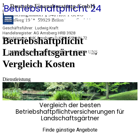
Betriebshaftpflicht 24
Betriebshaftpflicht 
Direkt zum Seiteninhalt
Menü
Deutsche Finanzberatung GmbH
überspringen
Versicherungsmakler
§ 34d Abs. 1 GewO
24
Deutsche Finanzberatung GmbH
Tulpenweg 19 *
59929 Brilon
Geschäftsführer: Ludwig Kraft
Handelsregister: AG Arnsberg HRB 3928
Betriebshaftpflicht
Registrierung: IHK Arnsberg D-K3IC-S9NHN-72
Landschaftsgärtner →
IMPRESSUM
*
KONTAKT *
ÜBER UNS
Vergleich Kosten
Dienstleistung
Vergleich der besten
Betriebshaftpflichtversicherungen für
Landschaftsgärtner
Finde günstige Angebote