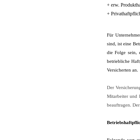
+ erw. Produkth
+ Privathaftpflic
Für Unternehmen
sind, ist eine B
die Folge sein,
betriebliche Haf
Versicherten an.
Der Versicherun
Mitarbeiter und L
beauftragen. Der
Betriebshaftpfl
Folgende von un