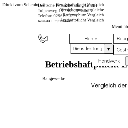
Direkt zum Seiteninhalt
Berufshaftpflicht Vergleich
Deutsche Finanzberatung GmbH
Versicherungsvergleiche
Tulpenweg 19 - 59929 Brilon
Rechtsschutz Vergleich
Telefon: 02961-50771
Arzthaftpflicht Vergleich
Kontakt
•
Impressum
Menü üb
Home
Baug
Dienstleistung
▼
Gast
Handwerk
Betriebshaftpflicht 
Baugewerbe
Vergleich der