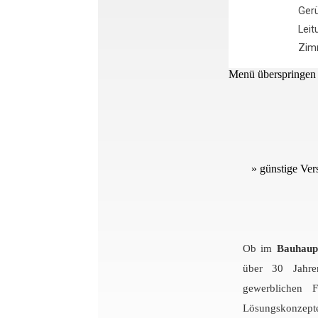
Ger
Leit
Zim
Menü überspringen
» günstige Ve
Ob im
Bauhaup
über 30 Jahren
gewerblichen 
Lösungskonzepte,