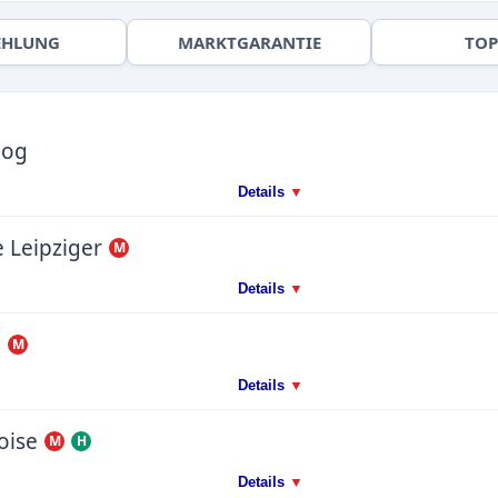
EHLUNG
MARKTGARANTIE
TOP
log
Details
▼
e Leipziger
M
Details
▼
G
M
Details
▼
oise
M
H
Details
▼