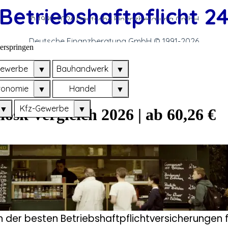
Betriebshaftpflicht 2
© 1991-
2026 Deutsche Finanzberatung GmbH
Deutsche Finanzberatung GmbH © 1991-
2026
erspringen
ewerbe
Bauhandwerk
▼
▼
ronomie
Handel
▼
▼
Kfz-Gewerbe
▼
▼
iosk Vergleich 2026 | ab 60,26 €
h der besten Betriebshaftpflichtversicherungen f