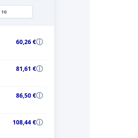
 10
ⓘ
60,26 €
ⓘ
81,61 €
ⓘ
86,50 €
ⓘ
108,44 €