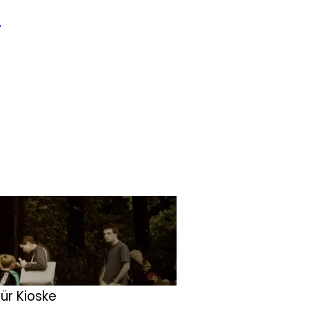
4
ür Kioske