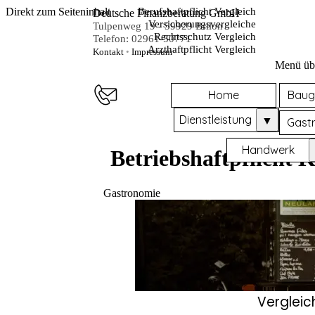
Direkt zum Seiteninhalt
Berufshaftpflicht Vergleich
Deutsche Finanzberatung GmbH
Versicherungsvergleiche
Tulpenweg 19 - 59929 Brilon
Rechtsschutz Vergleich
Telefon: 02961-50771
Arzthaftpflicht Vergleich
Kontakt
•
Impressum
Menü üb
Home
Baug
Dienstleistung
▼
Gast
Handwerk
Betriebshaftpflicht K
Gastronomie
Vergleic