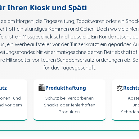
ür Ihren Kiosk und Späti
ffee am Morgen, die Tageszeitung, Tabakwaren oder ein Snack
scht oft ein ständiges Kommen und Gehen. Doch wo viele M
n, ist ein Missgeschick schnell passiert. Ein Kunde rutscht 
s, ein Werbeaufsteller vor der Tür zerkratzt ein geparktes 
eitungsständer. Mit einer maßgeschneiderten Betriebshaftpflic
re Mitarbeiter vor teuren Schadensersatzforderungen ab. So b
für das Tagesgeschäft.
🛍️
⚖️
utz
Produkthaftung
Recht
sonen- und
Schutz bei verdorbenen
Koste
nd vor dem
Snacks oder fehlerhaften
un
Produkten.
Schaden