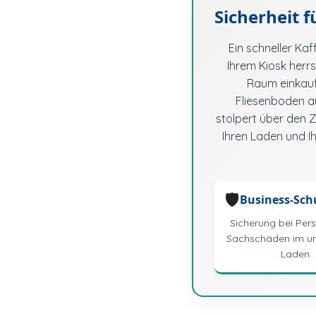
Sicherheit f
Ein schneller Ka
Ihrem Kiosk herr
Raum einkaufe
Fliesenboden au
stolpert über den Z
Ihren Laden und Ih
🛡️
Business-Sch
Sicherung bei Per
Sachschäden im u
Laden.