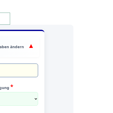
aben ändern
*
igung