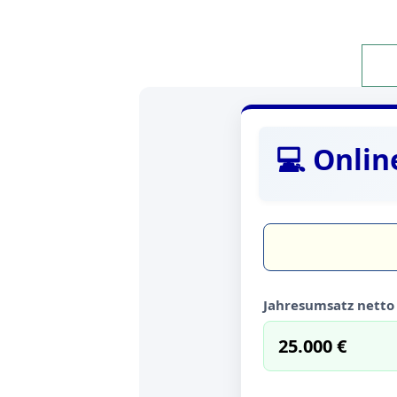
💻 Onli
Jahresumsatz nett