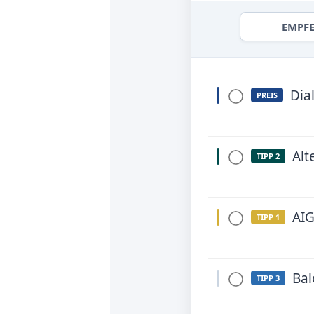
EMPF
Dia
PREIS
Alt
TIPP 2
AI
TIPP 1
Bal
TIPP 3