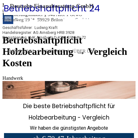
Betriebshaftpflicht 24
Betriebshaftpflicht 
Direkt zum Seiteninhalt
Menü
Deutsche Finanzberatung GmbH
überspringen
Versicherungsmakler
§ 34d Abs. 1 GewO
24
Deutsche Finanzberatung GmbH
Tulpenweg 19 *
59929 Brilon
Geschäftsführer: Ludwig Kraft
Handelsregister: AG Arnsberg HRB 3928
Betriebshaftpflicht
Registrierung: IHK Arnsberg D-K3IC-S9NHN-72
Holzbearbeitung → Vergleich
IMPRESSUM
*
KONTAKT *
ÜBER UNS
Kosten
Handwerk
Die beste Betriebshaftpflicht für
Holzbearbeitung - Vergleich
Wir haben die günstigsten Angebote